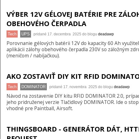
VÝBER 12V GÉLOVEJ BATÉRIE PRE ZÁLO
OBEHOVÉHO ČERPADLA
Tech
UPS
pridané 17. decembra 2025 do blogu
deadawp
Porovnanie gélových batérii 12V do kapacity 60 Ah využiteľ
aplikácii zálohy obehového čerpadla 230V so záložným zd
(meničom / nabíjačkou).
AKO ZOSTAVIŤ DIY KIT RFID DOMINATO
Tech
DOMINATOR
pridané 17. novembra 2025 do blogu
deadawp
Návod na zostavenie DIY kitu RFID DOMINATOR 2.0, príp
jeho pridruženej verzie Tlačidlový DOMINATOR. Ide o sto
vhodné pre Paintball, Airsoft.
THINGSBOARD - GENERÁTOR DÁT, HTT
REQUEST