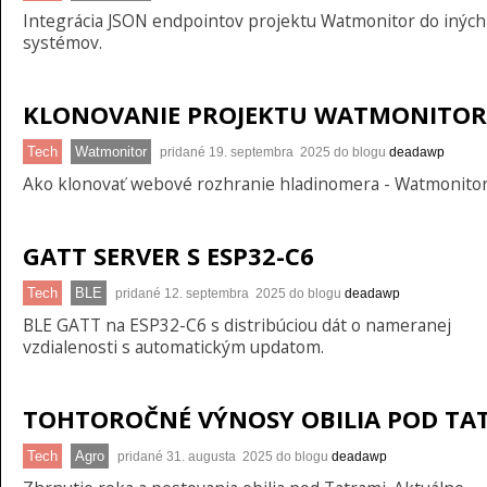
Integrácia JSON endpointov projektu Watmonitor do iných
systémov.
KLONOVANIE PROJEKTU WATMONITO
Tech
Watmonitor
pridané 19. septembra 2025 do blogu
deadawp
Ako klonovať webové rozhranie hladinomera - Watmonito
GATT SERVER S ESP32-C6
Tech
BLE
pridané 12. septembra 2025 do blogu
deadawp
BLE GATT na ESP32-C6 s distribúciou dát o nameranej
vzdialenosti s automatickým updatom.
TOHTOROČNÉ VÝNOSY OBILIA POD TA
Tech
Agro
pridané 31. augusta 2025 do blogu
deadawp