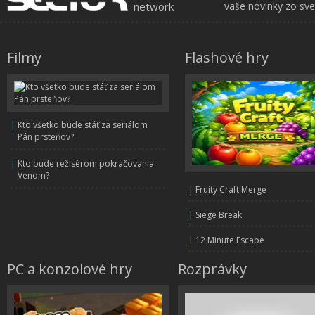
network
vaše novinky zo sv
Filmy
Flashové hry
|
Kto všetko bude stáť za seriálom
Pán prsteňov?
|
Kto bude režisérom pokračovania
Venom?
|
Fruity Craft Merge
|
Siege Break
|
12 Minute Escape
PC a konzolové hry
Rozprávky