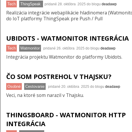
Tech
ThingSpeak
pridané 28. októbra 2025 do blogu
deadawp
Realizácia integrácie webaplikácie hladinomera (Watmonit
do IoT platformy ThingSpeak pre Push / Pull
UBIDOTS - WATMONITOR INTEGRÁCIA
Tech
Watmonitor
pridané 26. októbra 2025 do blogu
deadawp
Integrácia projektu Watmonitor do platformy Ubidots.
ČO SOM POSTREHOL V THAJSKU?
Osobné
Cestovanie
pridané 20. októbra 2025 do blogu
deadawp
Veci, na ktoré som narazil v Thajsku.
THINGSBOARD - WATMONITOR HTTP
INTEGRÁCIA