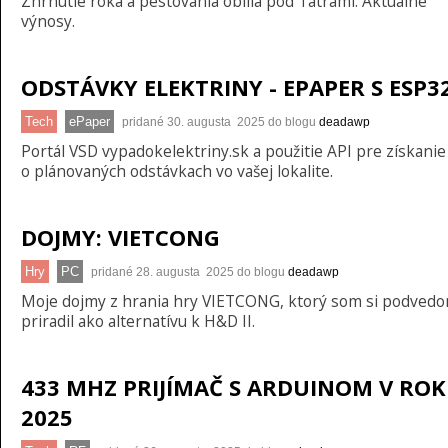
Zhrnutie roka a pestovania obilia pod Tatrami. Aktuálne
výnosy.
ODSTÁVKY ELEKTRINY - EPAPER S ESP3
Tech
ePaper
pridané 30. augusta 2025 do blogu
deadawp
Portál VSD vypadokelektriny.sk a použitie API pre získanie
o plánovaných odstávkach vo vašej lokalite.
DOJMY: VIETCONG
Hry
PC
pridané 28. augusta 2025 do blogu
deadawp
Moje dojmy z hrania hry VIETCONG, ktorý som si podved
priradil ako alternatívu k H&D II.
433 MHZ PRIJÍMAČ S ARDUINOM V RO
2025