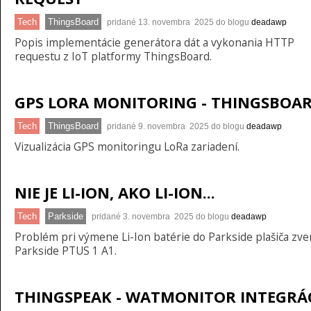
Tech
ThingsBoard
pridané 13. novembra 2025 do blogu
deadawp
Popis implementácie generátora dát a vykonania HTTP
requestu z IoT platformy ThingsBoard.
GPS LORA MONITORING - THINGSBOA
Tech
ThingsBoard
pridané 9. novembra 2025 do blogu
deadawp
Vizualizácia GPS monitoringu LoRa zariadení.
NIE JE LI-ION, AKO LI-ION...
Tech
Parkside
pridané 3. novembra 2025 do blogu
deadawp
Problém pri výmene Li-Ion batérie do Parkside plašiča zve
Parkside PTUS 1 A1.
THINGSPEAK - WATMONITOR INTEGRÁ