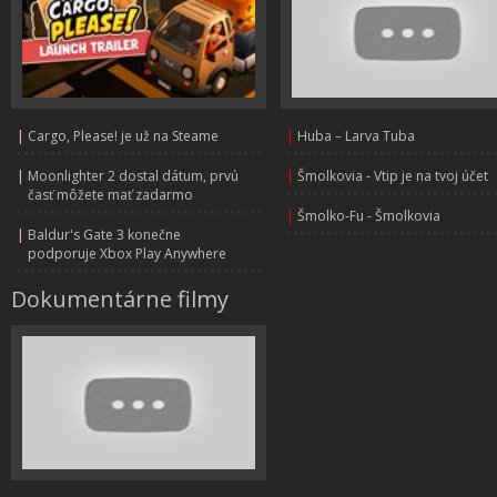
|
Cargo, Please! je už na Steame
|
Huba – Larva Tuba
|
Moonlighter 2 dostal dátum, prvú
|
Šmolkovia - Vtip je na tvoj účet
časť môžete mať zadarmo
|
Šmolko-Fu - Šmolkovia
|
Baldur's Gate 3 konečne
podporuje Xbox Play Anywhere
Dokumentárne filmy