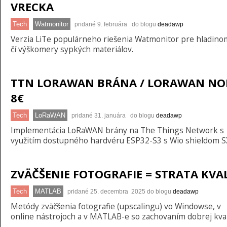
VRECKA
Tech
Watmonitor
pridané 9. februára do blogu
deadawp
Verzia LiTe populárneho riešenia Watmonitor pre hladino
čí výškomery sypkých materiálov.
TTN LORAWAN BRÁNA / LORAWAN NO
8€
Tech
LoRaWAN
pridané 31. januára do blogu
deadawp
Implementácia LoRaWAN brány na The Things Network s
využitím dostupného hardvéru ESP32-S3 s Wio shieldom S
ZVÄČŠENIE FOTOGRAFIE = STRATA KVA
Tech
MATLAB
pridané 25. decembra 2025 do blogu
deadawp
Metódy zväčšenia fotografie (upscalingu) vo Windowse, v
online nástrojoch a v MATLAB-e so zachovaním dobrej kval