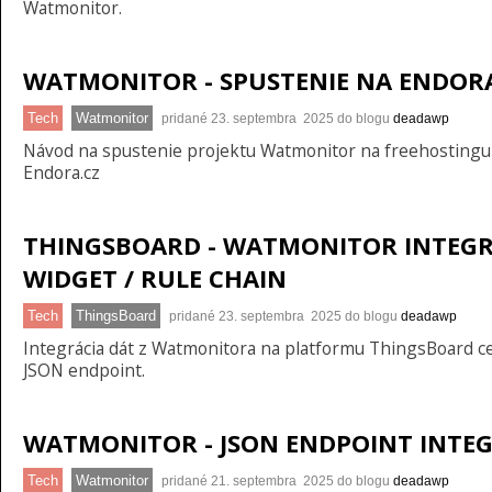
Watmonitor.
WATMONITOR - SPUSTENIE NA ENDOR
Tech
Watmonitor
pridané 23. septembra 2025 do blogu
deadawp
Návod na spustenie projektu Watmonitor na freehostingu
Endora.cz
THINGSBOARD - WATMONITOR INTEGR
WIDGET / RULE CHAIN
Tech
ThingsBoard
pridané 23. septembra 2025 do blogu
deadawp
Integrácia dát z Watmonitora na platformu ThingsBoard c
JSON endpoint.
WATMONITOR - JSON ENDPOINT INTE
Tech
Watmonitor
pridané 21. septembra 2025 do blogu
deadawp