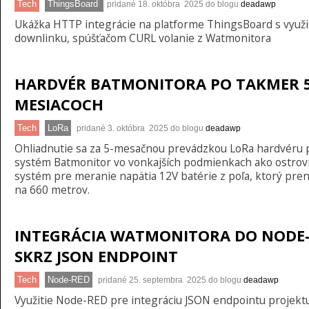
Tech
ThingsBoard
pridané 18. októbra 2025 do blogu
deadawp
Ukážka HTTP integrácie na platforme ThingsBoard s využi
downlinku, spúšťačom CURL volanie z Watmonitora
HARDVÉR BATMONITORA PO TAKMER 
MESIACOCH
Tech
LoRa
pridané 3. októbra 2025 do blogu
deadawp
Ohliadnutie sa za 5-mesačnou prevádzkou LoRa hardvéru 
systém Batmonitor vo vonkajších podmienkach ako ostro
systém pre meranie napätia 12V batérie z poľa, ktorý pren
na 660 metrov.
INTEGRÁCIA WATMONITORA DO NODE
SKRZ JSON ENDPOINT
Tech
Node-RED
pridané 25. septembra 2025 do blogu
deadawp
Využitie Node-RED pre integráciu JSON endpointu projekt