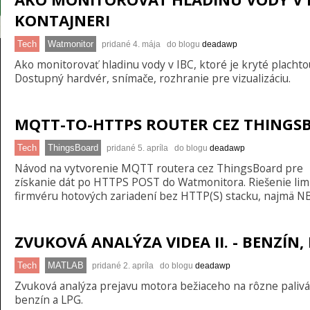
KONTAJNERI
Tech
Watmonitor
pridané 4. mája do blogu
deadawp
Ako monitorovať hladinu vody v IBC, ktoré je kryté plachto
Dostupný hardvér, snímače, rozhranie pre vizualizáciu.
MQTT-TO-HTTPS ROUTER CEZ THINGS
Tech
ThingsBoard
pridané 5. apríla do blogu
deadawp
Návod na vytvorenie MQTT routera cez ThingsBoard pre
získanie dát po HTTPS POST do Watmonitora. Riešenie limi
firmvéru hotových zariadení bez HTTP(S) stacku, najmä NB
ZVUKOVÁ ANALÝZA VIDEA II. - BENZÍN,
Tech
MATLAB
pridané 2. apríla do blogu
deadawp
Zvuková analýza prejavu motora bežiaceho na rôzne palivá
benzín a LPG.