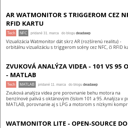
AR WATMONITOR S TRIGGEROM CEZ NF
RFID KARTU
Tech
NFC
pridané 31. marca do blogu
deadawp
Vizualizácia Watmonitor dát skrz AR (rozšírenú realitu) -
orbitálnu vizualizáciu s triggerom scény cez NFC, či RFID ka
ZVUKOVÁ ANALÝZA VIDEA - 101 VS 95
- MATLAB
Tech
MATLAB
pridané 11. marca do blogu
deadawp
Zvuková analýza videa pre porovnanie behu motora na
benzínové palivá s oktánovým číslom 101 a 95. Analýza v p
MATLAB, porovnanie aj s LPG a motorom s nízkymi kompr
WATMONITOR LITE - OPEN-SOURCE DO