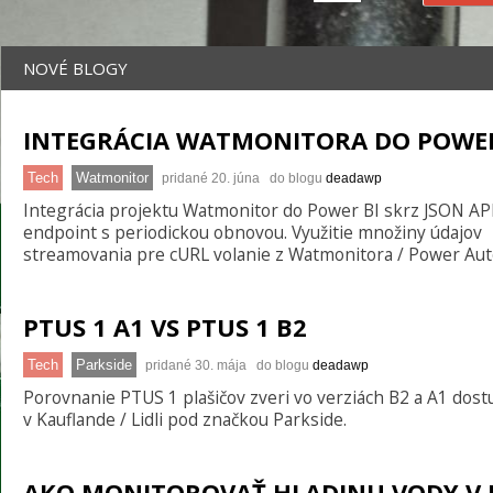
NOVÉ BLOGY
INTEGRÁCIA WATMONITORA DO POWER
Tech
Watmonitor
pridané 20. júna do blogu
deadawp
Integrácia projektu Watmonitor do Power BI skrz JSON AP
endpoint s periodickou obnovou. Využitie množiny údajov
streamovania pre cURL volanie z Watmonitora / Power Au
PTUS 1 A1 VS PTUS 1 B2
Tech
Parkside
pridané 30. mája do blogu
deadawp
Porovnanie PTUS 1 plašičov zveri vo verziách B2 a A1 dos
v Kauflande / Lidli pod značkou Parkside.
AKO MONITOROVAŤ HLADINU VODY V 