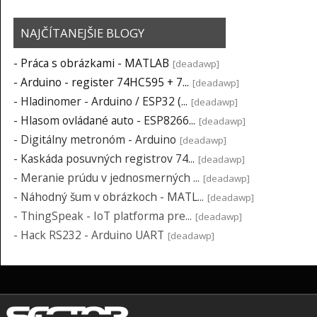
NAJČÍTANEJŠIE BLOGY
-
Práca s obrázkami - MATLAB
[deadawp]
-
Arduino - register 74HC595 + 7...
[deadawp]
-
Hladinomer - Arduino / ESP32 (...
[deadawp]
-
Hlasom ovládané auto - ESP8266...
[deadawp]
-
Digitálny metronóm - Arduino
[deadawp]
-
Kaskáda posuvných registrov 74...
[deadawp]
-
Meranie prúdu v jednosmerných ...
[deadawp]
-
Náhodný šum v obrázkoch - MATL...
[deadawp]
-
ThingSpeak - IoT platforma pre...
[deadawp]
-
Hack RS232 - Arduino UART
[deadawp]