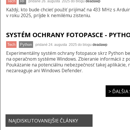
Tech
RF
pridané 26. augusta 2025 do blogu
deadawp
Každý, kto bude chcieť použiť prijímač na 433 MHz s Ardu
v roku 2025, príjde k nemilému zisteniu.
SYSTÉM OCHRANY FOTOPASCE - PYTH
Tech
Python
pridané 24. augusta 2025 do blogu
deadawp
Experimentálny systém ochrany fotopasce skrz Python bež
na operačnom systéme Windows. Zbieranie informácii z po
Poukázanie na potenciálnu nebezpečnosť takej aplikácie, 
nezareaguje ani Windows Defender.
> ĎALŠIA
NAJDISKUTOVANEJŠIE ČLÁNKY