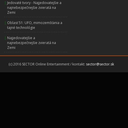
|
Jedovaté tvory - Najjedovatejšie a
najnebezpečnejšie zvieratá na
Zemi
|
Oblasť 51: UFO, mimozemšťania a
tajné technológie
|
Najjedovatejšie a
najnebezpečnejšie zvieratá na
Zemi
(c) 2016 SECTOR Online Entertainment / kontakt:
sector@sector.sk