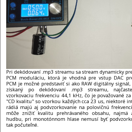
Pri dekódovaní .mp3 streamu sa stream dynamicky pr
PCM moduláciu, ktorá je vhodná pre vstup DAC pre
PCM je možné predstaviť si ako RAW digitálny signál, 
získaný po dekódovaní .mp3 streamu, najčast
vzorkovaciu frekvenciu 44,1 kHz, čo je považované za
"CD kvalitu" so vzorkou každých cca 23 us, niektoré in
rádiá majú aj podvzorkovanie na polovičnú frekvenci
môže znižiť kvalitu prehrávaného obsahu, najmä 
hudbu, pri monotónnom hlase nemusí byť podvzorko
tak počuteľné.