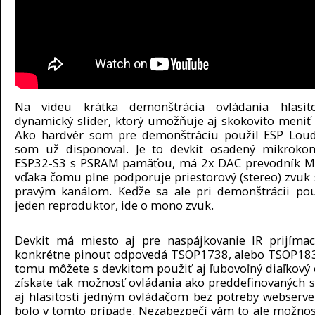
Na videu krátka demonštrácia ovládania hlasito
dynamický slider, ktorý umožňuje aj skokovito meniť h
Ako hardvér som pre demonštráciu použil ESP Loud
som už disponoval. Je to devkit osadený mikrokon
ESP32-S3 s PSRAM pamäťou, má 2x DAC prevodník 
vďaka čomu plne podporuje priestorový (stereo) zvuk 
pravým kanálom. Keďže sa ale pri demonštrácii pou
jeden reproduktor, ide o mono zvuk.
Devkit má miesto aj pre naspájkovanie IR prijímac
konkrétne pinout odpovedá TSOP1738, alebo TSOP18
tomu môžete s devkitom použiť aj ľubovoľný diaľkový 
získate tak možnosť ovládania ako preddefinovaných st
aj hlasitosti jedným ovládačom bez potreby webserve
bolo v tomto prípade. Nezabezpečí vám to ale možnos