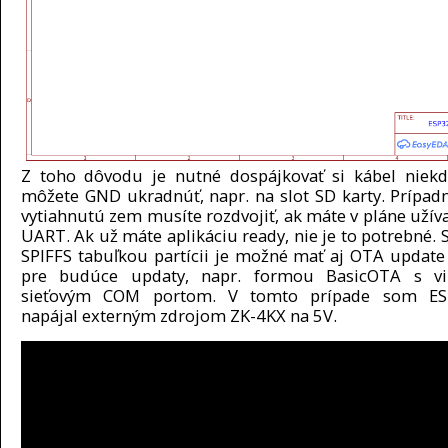
Z toho dôvodu je nutné dospájkovať si kábel niekd
môžete GND ukradnúť, napr. na slot SD karty. Prípadn
vytiahnutú zem musíte rozdvojiť, ak máte v pláne užíva
UART. Ak už máte aplikáciu ready, nie je to potrebné. 
SPIFFS tabuľkou partícii je možné mať aj OTA update
pre budúce updaty, napr. formou BasicOTA s vi
sieťovým COM portom. V tomto prípade som E
napájal externým zdrojom ZK-4KX na 5V.