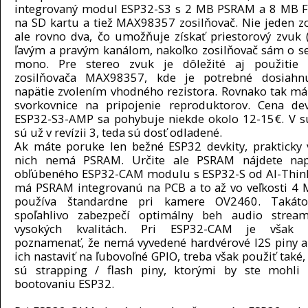
integrovaný modul ESP32-S3 s 2 MB PSRAM a 8 MB Fl
na SD kartu a tiež MAX98357 zosilňovač.
Nie jeden zo
ale rovno dva, čo umožňuje získať priestorový zvuk (
ľavým a pravým kanálom, nakoľko zosilňovač sám o se
mono. Pre stereo zvuk je dôležité aj použitie
zosilňovača MAX98357, kde je potrebné dosiahnu
napätie zvolením vhodného rezistora. Rovnako tak má 
svorkovnice na pripojenie reproduktorov. Cena de
ESP32-S3-AMP sa pohybuje niekde okolo 12-15€. V s
sú už v revízii 3, teda sú dosť odladené.
Ak máte poruke len bežné ESP32 devkity, prakticky 
nich nemá PSRAM. Určite ale PSRAM nájdete nap
obľúbeného ESP32-CAM modulu s ESP32-S od AI-Think
má PSRAM integrovanú na PCB a to až vo veľkosti 4 
používa štandardne pri kamere OV2460. Taká
spoľahlivo zabezpečí optimálny beh audio strea
vysokých kvalitách. Pri ESP32-CAM je však 
poznamenať, že nemá vyvedené hardvérové I2S piny a
ich nastaviť na ľubovoľné GPIO, treba však použiť také,
sú strapping / flash piny, ktorými by ste mohli 
bootovaniu ESP32.