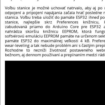
Voľbu stanice je možné uchovať natrvalo, aby aj po r
odpojení a pripojení napájania začala hrať posledne 
stanica. Voľbu treba uložiť do pamäte ESP32 ihneď po
stanice, najlepšie skrz Preferences knižnicu, 
zabudovaná priamo do Arduino Core pre ESP32 
nahrádza skoršiu knižnicu EEPROM, ktorá fung
softvérovú emuláciu EEPROM pamäte na určenom sekt
pamäte ESP32 do maximálnej veľkosti 4 kB. Prefer
wear-leveling a tak nebude problém ani s častým prep
Rozhodne to nezníži životnosť postaveného webr
bežnom, aj dennom používaní a prepínaním medzi rád