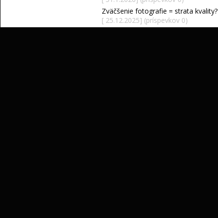
Zväčšenie fotografie = strata kvality?
[ 25.12.2025] (príspevkov 0)