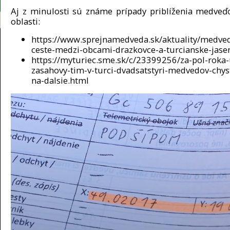
Aj z minulosti sú známe prípady priblíženia medveďo
oblasti:
https://www.sprejnamedveda.sk/aktuality/medve
ceste-medzi-obcami-drazkovce-a-turcianske-jase
https://myturiec.sme.sk/c/23399256/za-pol-roka-
zasahovy-tim-v-turci-dvadsatstyri-medvedov-chys
na-dalsie.html