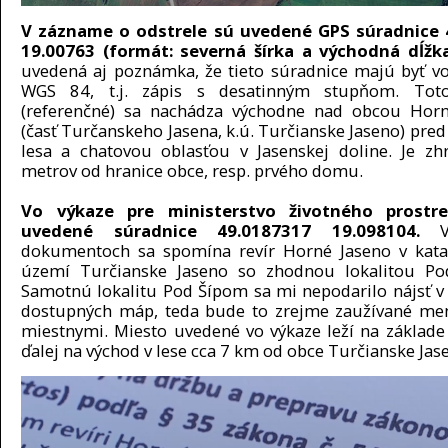
V zázname o odstrele sú uvedené GPS súradnice 
19.00763 (formát: severná šírka a východná dĺžk
uvedená aj poznámka, že tieto súradnice majú byť v
WGS 84, t.j. zápis s desatinným stupňom. Tot
(referenčné) sa nachádza východne nad obcou Horn
(časť Turčanskeho Jasena, k.ú. Turčianske Jaseno) pr
lesa a chatovou oblasťou v Jasenskej doline. Je z
metrov od hranice obce, resp. prvého domu.
Vo výkaze pre ministerstvo životného prostre
uvedené súradnice 49.0187317 19.098104.
V
dokumentoch sa spomína revír Horné Jaseno v kata
území Turčianske Jaseno so zhodnou lokalitou Po
Samotnú lokalitu Pod Šípom sa mi nepodarilo nájsť v 
dostupných máp, teda bude to zrejme zaužívané me
miestnymi. Miesto uvedené vo výkaze leží na základe
ďalej na východ v lese cca 7 km od obce Turčianske Jas