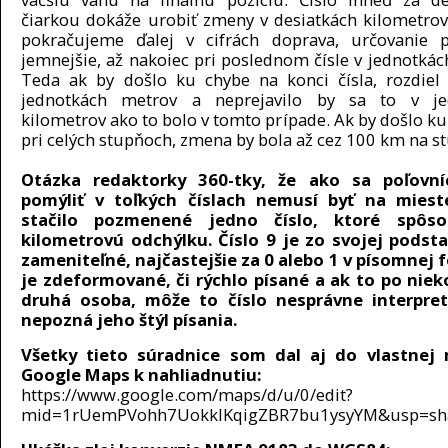
čiarkou dokáže urobiť zmeny v desiatkách kilometrov
pokračujeme ďalej v cifrách doprava, určovanie p
jemnejšie, až nakoiec pri poslednom čísle v jednotkác
Teda ak by došlo ku chybe na konci čísla, rozdiel
jednotkách metrov a neprejavilo by sa to v je
kilometrov ako to bolo v tomto prípade. Ak by došlo ku
pri celých stupňoch, zmena by bola až cez 100 km na s
Otázka redaktorky 360-tky, že ako sa poľovní
pomýliť v toľkých číslach nemusí byť na miest
stačilo pozmenené jedno číslo, ktoré spôso
kilometrovú odchýlku. Číslo 9 je zo svojej podst
zameniteľné, najčastejšie za 0 alebo 1 v písomnej 
je zdeformované, či rýchlo písané a ak to po nie
druhá osoba, môže to číslo nesprávne interpret
nepozná jeho štýl písania.
Všetky tieto súradnice som dal aj do vlastnej
Google Maps k nahliadnutiu:
https://www.google.com/maps/d/u/0/edit?
mid=1rUemPVohh7UokklKqigZBR7bu1ysyYM&usp=sh