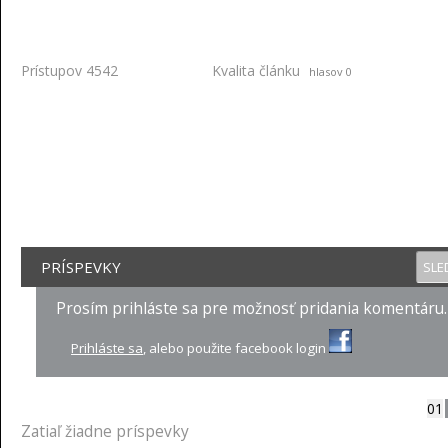
Prístupov 4542
Kvalita článku
hlasov 0
PRÍSPEVKY
SLE
Prosím prihláste sa pre možnosť pridania komentáru.
Prihláste sa
, alebo použite facebook login
01
Zatiaľ žiadne príspevky