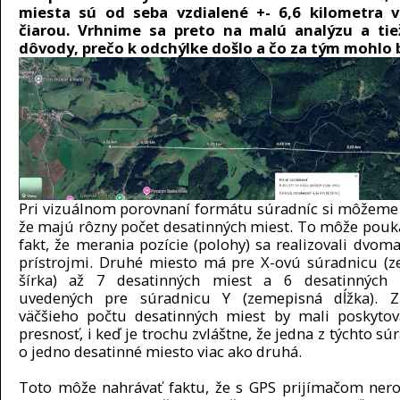
miesta sú od seba vzdialené
+- 6,6 kilometra 
čiarou. Vrhnime sa preto na malú analýzu a ti
dôvody, prečo k odchýlke došlo a čo za tým mohlo 
Pri vizuálnom porovnaní formátu súradníc si môžeme
že majú rôzny počet desatinných miest. To môže pouk
fakt, že merania pozície (polohy) sa realizovali dvom
prístrojmi. Druhé miesto má pre X-ovú súradnicu (
šírka) až 7 desatinných miest a 6 desatinných 
uvedených pre súradnicu Y (zemepisná dĺžka). 
väčšieho počtu desatinných miest by mali poskytov
presnosť, i keď je trochu zvláštne, že jedna z týchto s
o jedno desatinné miesto viac ako druhá.
Toto môže nahrávať faktu, že s GPS prijímačom nero