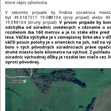
ktoré zápis vyhotovila.
V takomto prípade by finálna súradnica mies
byť 49.0187317 19.0
0
8104 (prvý prípad) alebo 49
19.0
1
8104 (druhý prípad).
V prvom prípade by bola
odchýlka od súradníc uvedených v zázname o od
rozdielom iba 160 metrov a je to stále ešte pre
lesa. Väčšia výchylka je v zemepisnej šírke ako v dĺ
väčší posun polohy je v orientácii na juh, než na v
bolo v tých pôvodných súradniciach práve opačn
druhé miesto bolo kilometre na východ. Z pohľadu
súradníc východnej dĺžky je rozdiel len niečo cez 
oproti pôvodnej.