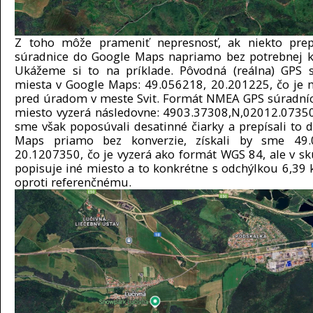
Z toho môže prameniť nepresnosť, ak niekto prepí
súradnice do Google Maps napriamo bez potrebnej k
Ukážeme si to na príklade. Pôvodná (reálna) GPS 
miesta v Google Maps: 49.056218, 20.201225, čo je 
pred úradom v meste Svit. Formát NMEA GPS súradníc
miesto vyzerá následovne: 4903.37308,N,02012.07350
sme však poposúvali desatinné čiarky a prepísali to 
Maps priamo bez konverzie, získali by sme 49.
20.1207350, čo je vyzerá ako formát WGS 84, ale v sk
popisuje iné miesto a to konkrétne s odchýlkou 6,39 
oproti referenčnému.