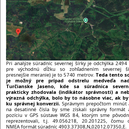
Pri analýze súradníc severnej šírky je odchýlka 2494
pre východnú dĺžku so zohľadnením severnej ší
presnejšie meranie) je to 5740 metrov.
Teda tento sc
je možný pre prípad odstrelu medveďa na
Turčianske Jaseno, kde sa súradnica severn
prakticky zhodovala (indikátor správnosti) a ne
výrazná odchýlka, bolo by to násobne viac, ak by
ku správnej konverzii.
Správnym prepočtom minút 
na desatinné čísla by sme získali správny formát
pozíciu v GPS sústave WGS 84, ktorým sme pôvodn
reprezentovali, t.j. 49.056218, 20.201225, čomu 
NMEA formát súradníc 4903.37308,N,02012.07350,E.