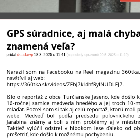
GPS súradnice, aj malá chyb
znamená veľa?
pridal
deadawp
18.3. 2025 o 11:41
(naposledy upravené 20.5. 2025 o 11:19)
Narazil som na Facebooku na Reel magazínu 360tka
navštívil aj web:
https://360tka.sk/videos/ZFbJ7kl4hfRylNUDLFJ7
.
Išlo o reportáž z obce Turčianske Jaseno, kde došlo k
16-ročnej samice medveďa hnedého a jej troch 10-
mláďat. Pozrel som si tak aj celú reportáž, ktorú mali
webe. Medveď bol podľa predsedu poľovníckeho z
Jarabina známy a boli s ním problémy aj v miestn
Taktiež vylúčil odstrel v hlbokom lese ďaleko od ob
prešetriť, kde došlo k možnému pochybeniu.