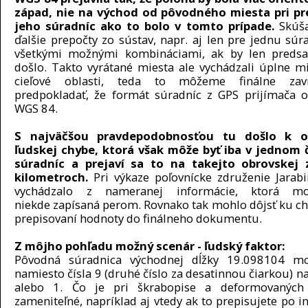
západ, nie na východ od pôvodného miesta pri pr
jeho súradníc ako to bolo v tomto prípade.
Skúš
ďalšie prepočty zo sústav, napr. aj len pre jednu súr
všetkými možnými kombináciami, ak by len preds
došlo. Takto vyrátané miesta ale vychádzali úplne m
cieľové oblasti, teda to môžeme finálne za
predpokladať, že formát súradníc z GPS prijímača 
WGS 84.
S najväčšou pravdepodobnosťou tu došlo k o
ľudskej chybe, ktorá však môže byť iba v jednom 
súradníc a prejaví sa to na takejto obrovskej
kilometroch.
Pri výkaze poľovnícke združenie Jarabi
vychádzalo z nameranej informácie, ktorá m
niekde zapísaná perom. Rovnako tak mohlo dôjsť ku chy
prepisovaní hodnoty do finálneho dokumentu.
Z môjho pohľadu možný scenár - ľudský faktor:
Pôvodná súradnica východnej dĺžky 19.098104 m
namiesto čísla 9 (druhé číslo za desatinnou čiarkou) n
alebo 1. Čo je pri škrabopise a deformovaných
zameniteľné, napríklad aj vtedy ak to prepisujete po i