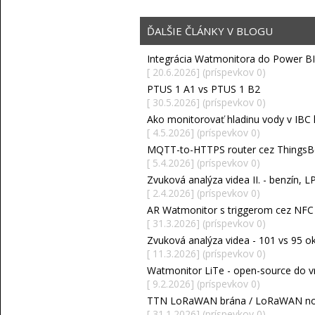
ĎALŠIE ČLÁNKY V BLOGU
Integrácia Watmonitora do Power BI
[ 20.6.2026] (príspevkov 0)
PTUS 1 A1 vs PTUS 1 B2
[ 30.5.2026] (príspevkov 0)
Ako monitorovať hladinu vody v IBC k
[ 4.5.2026] (príspevkov 0)
MQTT-to-HTTPS router cez ThingsB
[ 5.4.2026] (príspevkov 0)
Zvuková analýza videa II. - benzín, L
[ 2.4.2026] (príspevkov 0)
AR Watmonitor s triggerom cez NFC /
[ 31.3.2026] (príspevkov 0)
Zvuková analýza videa - 101 vs 95 okt
[ 11.3.2026] (príspevkov 0)
Watmonitor LiTe - open-source do v
[ 9.2.2026] (príspevkov 0)
TTN LoRaWAN brána / LoRaWAN no
[ 31.1.2026] (príspevkov 0)