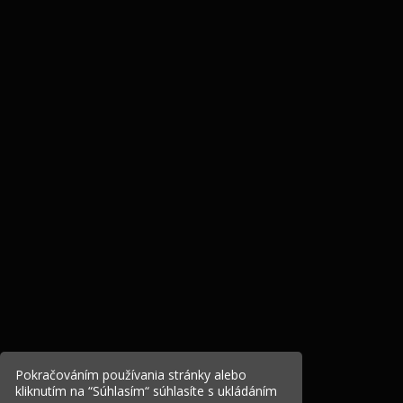
Pokračováním používania stránky alebo
kliknutím na “Súhlasím“ súhlasíte s ukládáním