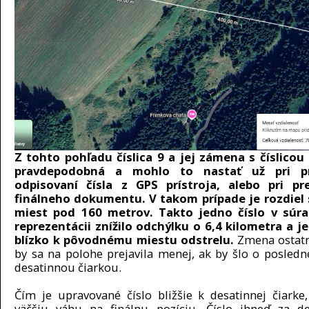
Z tohto pohľadu číslica 9 a jej zámena s číslicou 
pravdepodobná a mohlo to nastať už pri p
odpisovaní čísla z GPS prístroja, alebo pri pr
finálneho dokumentu. V takom prípade je rozdiel 
miest pod 160 metrov. Takto jedno číslo v súra
reprezentácii znížilo odchýlku o 6,4 kilometra a je
blízko k pôvodnému miestu odstrelu.
Zmena ostatn
by sa na polohe prejavila menej, ak by šlo o posledné
desatinnou čiarkou.
Čím je upravované číslo bližšie k desatinnej čiark
väčšiu váhu na finálnu pozíciu. Číslo ihneď za d