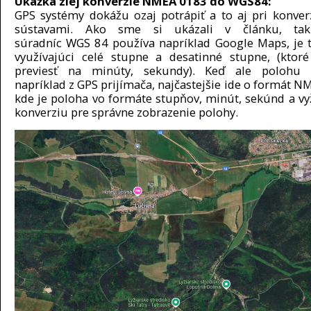
Ukážka zlej konverzie NMEA 0183 do WGS84:
GPS systémy dokážu ozaj potrápiť a to aj pri konver
sústavami. Ako sme si ukázali v článku, ta
súradníc WGS 84 používa napríklad Google Maps, je 
využívajúci celé stupne a desatinné stupne, (ktor
previesť na minúty, sekundy). Keď ale polohu z
napríklad z GPS prijímača, najčastejšie ide o formát N
kde je poloha vo formáte stupňov, minút, sekúnd a vy
konverziu pre správne zobrazenie polohy.