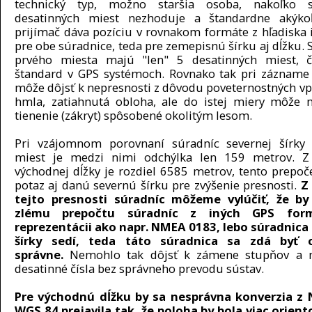
technický typ, možno staršia osoba, nakoľko 
desatinných miest nezhoduje a štandardne akýko
prijímač dáva pozíciu v rovnakom formáte z hľadiska 
pre obe súradnice, teda pre zemepisnú šírku aj dĺžku. 
prvého miesta majú "len" 5 desatinných miest, č
štandard v GPS systémoch. Rovnako tak pri zázname
môže dôjsť k nepresnosti z dôvodu poveternostných vp
hmla, zatiahnutá obloha, ale do istej miery môže 
tienenie (zákryt) spôsobené okolitým lesom.
Pri vzájomnom porovnaní súradníc severnej šírky
miest je medzi nimi odchýlka len 159 metrov. Z
východnej dĺžky je rozdiel 6585 metrov, tento prepoče
potaz aj danú severnú šírku pre zvýšenie presnosti.
Z
tejto presnosti súradníc môžeme vylúčiť, že by
zlému prepočtu súradníc z iných GPS for
reprezentácii ako napr. NMEA 0183, lebo súradnica
šírky sedí, teda táto súradnica sa zdá byť 
správne.
Nemohlo tak dôjsť k zámene stupňov a 
desatinné čísla bez správneho prevodu sústav.
Pre východnú dĺžku by sa nesprávna konverzia z
WGS 84 prejavila tak, že poloha by bola viac orien