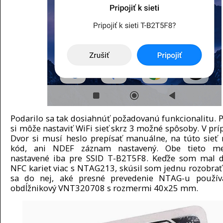
Podarilo sa tak dosiahnúť požadovanú funkcionalitu. P
si môže nastaviť WiFi sieť skrz 3 možné spôsoby. V prí
Dvor si musí heslo prepísať manuálne, na túto sieť 
kód, ani NDEF záznam nastavený. Obe tieto m
nastavené iba pre SSID T-B2T5F8. Keďže som mal d
NFC kariet viac s NTAG213, skúsil som jednu rozobrať 
sa do nej, aké presné prevedenie NTAG-u používa
obdĺžnikový VNT320708 s rozmermi 40x25 mm.