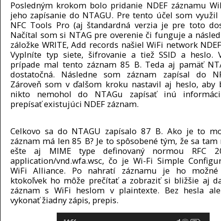
Posledným krokom bolo pridanie NDEF záznamu WiFi
jeho zapísanie do NTAGU. Pre tento účel som využil 
NFC Tools Pro (aj štandardná verzia je pre toto dos
Načítal som si NTAG pre overenie či funguje a násle
záložke WRITE, Add records našiel WiFi network NDE
Vyplníte typ siete, šifrovanie a tiež SSID a heslo
prípade mal tento záznam 85 B. Teda aj pamäť NT
dostatočná. Následne som záznam zapísal do NF
Zároveň som v ďalšom kroku nastavil aj heslo, aby 
nikto nemohol do NTAGu zapísať inú informáci
prepísať existujúci NDEF záznam.
Celkovo sa do NTAGU zapísalo 87 B. Ako je to mo
záznam má len 85 B? Je to spôsobené tým, že sa tam
ešte aj MIME type definovaný normou RFC 2
application/vnd.wfa.wsc, čo je Wi-Fi Simple Configu
WiFi Alliance. Po nahratí záznamu je ho možné 
ktokoľvek ho môže prečítať a zobraziť si bližšie aj 
záznam s WiFi heslom v plaintexte. Bez hesla al
vykonať žiadny zápis, prepis.