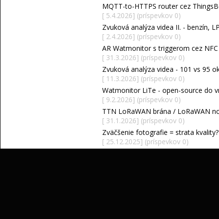
MQTT-to-HTTPS router cez ThingsB
[ 5.4.2026] (príspevkov 0)
Zvuková analýza videa II. - benzín, L
[ 2.4.2026] (príspevkov 0)
AR Watmonitor s triggerom cez NFC /
[ 31.3.2026] (príspevkov 0)
Zvuková analýza videa - 101 vs 95 okt
[ 11.3.2026] (príspevkov 0)
Watmonitor LiTe - open-source do v
[ 9.2.2026] (príspevkov 0)
TTN LoRaWAN brána / LoRaWAN no
[ 31.1.2026] (príspevkov 0)
Zväčšenie fotografie = strata kvality?
[ 25.12.2025] (príspevkov 0)