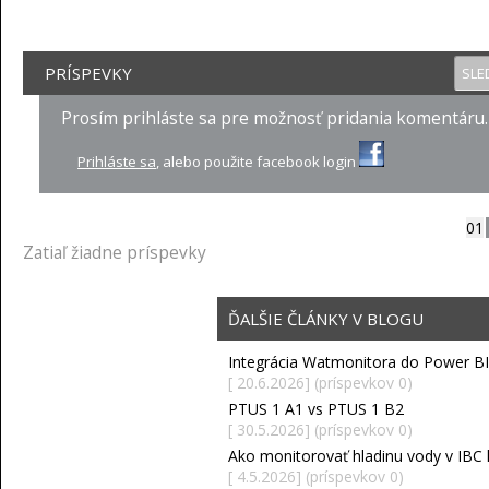
PRÍSPEVKY
SLE
Prosím prihláste sa pre možnosť pridania komentáru.
Prihláste sa
, alebo použite facebook login
01
Zatiaľ žiadne príspevky
ĎALŠIE ČLÁNKY V BLOGU
Integrácia Watmonitora do Power BI
[ 20.6.2026] (príspevkov 0)
PTUS 1 A1 vs PTUS 1 B2
[ 30.5.2026] (príspevkov 0)
Ako monitorovať hladinu vody v IBC k
[ 4.5.2026] (príspevkov 0)