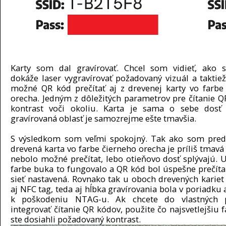
Karty som dal gravírovať. Chcel som vidieť, ako s
dokáže laser vygravírovať požadovaný vizuál a taktiež
možné QR kód prečítať aj z drevenej karty vo farbe
orecha. Jedným z dôležitých parametrov pre čítanie Q
kontrast voči okoliu. Karta je sama o sebe dosť
gravírovaná oblasť je samozrejme ešte tmavšia.
S výsledkom som veľmi spokojný. Tak ako som pred
drevená karta vo farbe čierneho orecha je príliš tmavá
nebolo možné prečítat, lebo otieňovo dosť splývajú. U
farbe buka to fungovalo a QR kód bol úspešne prečíta
sieť nastavená. Rovnako tak u oboch drevených kariet
aj NFC tag, teda aj hĺbka gravírovania bola v poriadku
k poškodeniu NTAG-u. Ak chcete do vlastných p
integrovať čítanie QR kódov, použite čo najsvetlejšiu 
ste dosiahli požadovaný kontrast.