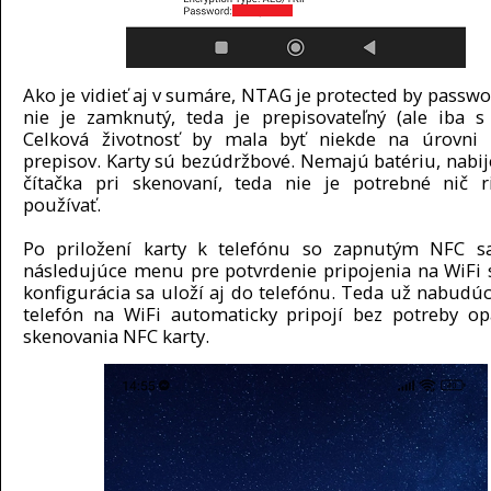
Ako je vidieť aj v sumáre, NTAG je protected by passw
nie je zamknutý, teda je prepisovateľný (ale iba s
Celková životnosť by mala byť niekde na úrovni
prepisov. Karty sú bezúdržbové. Nemajú batériu, nabij
čítačka pri skenovaní, teda nie je potrebné nič ri
používať.
Po priložení karty k telefónu so zapnutým NFC sa
následujúce menu pre potvrdenie pripojenia na WiFi s
konfigurácia sa uloží aj do telefónu. Teda už nabudú
telefón na WiFi automaticky pripojí bez potreby o
skenovania NFC karty.