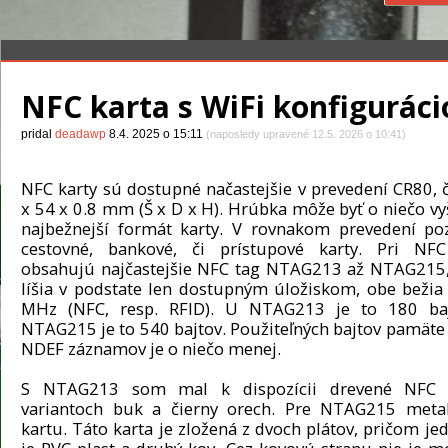
NFC karta s WiFi konfiguráci
pridal
deadawp
8.4. 2025 o 15:11
(naposledy upravené 12.5. 2026 o 10:41)
NFC karty sú dostupné načastejšie v prevedení CR80, č
x 54 x 0.8 mm (Š x D x H). Hrúbka môže byť o niečo vyš
najbežnejší formát karty. V rovnakom prevedení p
cestovné, bankové, či prístupové karty. Pri NFC
obsahujú najčastejšie NFC tag NTAG213 až NTAG215,
líšia v podstate len dostupným úložiskom, obe bežia
MHz (NFC, resp. RFID). U NTAG213 je to 180 ba
NTAG215 je to 540 bajtov. Použiteľných bajtov pamäte 
NDEF záznamov je o niečo menej.
S NTAG213 som mal k dispozícii drevené NFC 
variantoch buk a čierny orech. Pre NTAG215 metal
kartu. Táto karta je zložená z dvoch plátov, pričom je