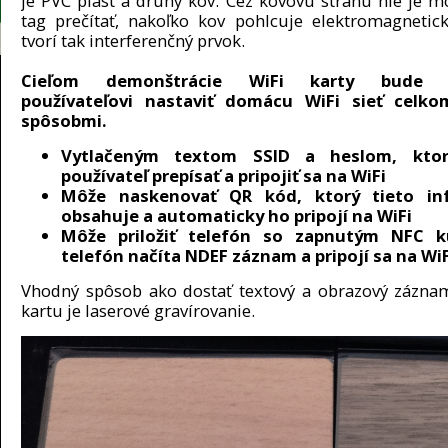
je PVC plast a druhý kov. Cez kovovú stranu nie je 
tag prečítať, nakoľko kov pohlcuje elektromagnetic
tvorí tak interferenčný prvok.
Cieľom demonštrácie WiFi karty bude 
používateľovi nastaviť domácu WiFi sieť celk
spôsobmi.
Vytlačeným textom SSID a heslom, kto
používateľ prepísať a pripojiť sa na WiFi
Môže naskenovať QR kód, ktorý tieto in
obsahuje a automaticky ho pripojí na WiFi
Môže priložiť telefón so zapnutým NFC k
telefón načíta NDEF záznam a pripojí sa na WiF
Vhodný spôsob ako dostať textový a obrazový zázn
kartu je laserové gravírovanie.