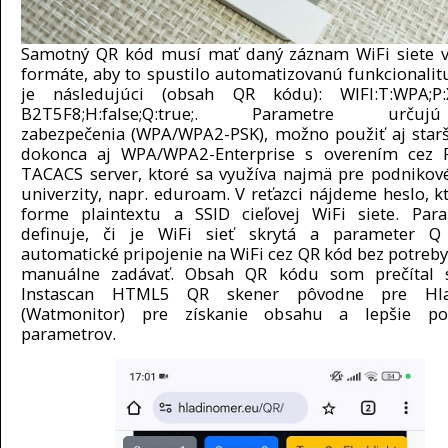
Samotný QR kód musí mať daný záznam WiFi siete v
formáte, aby to spustilo automatizovanú funkcionalit
je následujúci (obsah QR kódu): WIFI:T:WPA;P:X
B2T5F8;H:false;Q:true;. Parametre urč
zabezpečenia (WPA/WPA2-PSK), možno použiť aj starš
dokonca aj WPA/WPA2-Enterprise s overením cez 
TACACS server, ktoré sa využíva najmä pre podnikové 
univerzity, napr. eduroam. V reťazci nájdeme heslo, kt
forme plaintextu a SSID cieľovej WiFi siete. Par
definuje, či je WiFi sieť skrytá a parameter Q 
automatické pripojenie na WiFi cez QR kód bez potreby
manuálne zadávať. Obsah QR kódu som prečítal 
Instascan HTML5 QR skener pôvodne pre Hla
(Watmonitor) pre získanie obsahu a lepšie po
parametrov.