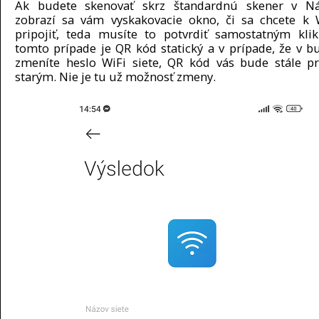
Ak budete skenovať skrz štandardnú skener v Nás
zobrazí sa vám vyskakovacie okno, či sa chcete k W
pripojiť, teda musíte to potvrdiť samostatným kli
tomto prípade je QR kód statický a v prípade, že v b
zmeníte heslo WiFi siete, QR kód vás bude stále pr
starým. Nie je tu už možnosť zmeny.