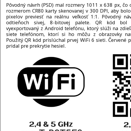
Pôvodný návrh (PSD) mal rozmery 1011 x 638 px, čo
rozmerom CR80 karty skenovanej v 300 DPI, aby bol
pixelov previesť na reálnu veľkosť 1:1. Pôvodný ná
odtieňoch sivej, 8-bitovej palete. QR kód bol
vyexportovaný z Android telefónu, ktorý slúži na zdieľ
siete telefónom, ktorí si ho môžu z obrazovky na
Použitý QR kód prislúchal prvej WiFi 6 sieti. Červené 
pridal pre prekrytie hesiel.