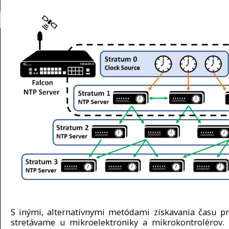
S inými, alternatívnymi metódami získavania času p
stretávame u mikroelektroniky a mikrokontrolérov