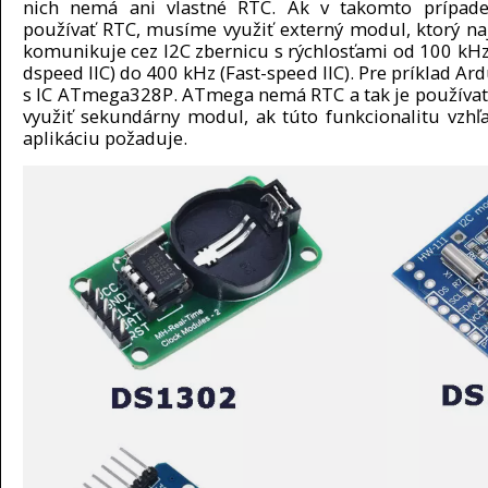
nich nemá ani vlastné RTC. Ak v takomto prípad
používať RTC, musíme využiť externý modul, ktorý naj
komunikuje cez I2C zbernicu s rýchlosťami od 100 kHz
dspeed IIC) do 400 kHz (Fast-speed IIC). Pre príklad A
s IC ATmega328P. ATmega nemá RTC a tak je používat
využiť sekundárny modul, ak túto funkcionalitu vzh
aplikáciu požaduje.