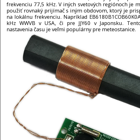
frekvenciu 77,5 kHz. V iných svetových regiónoch je m
použiť rovnaký prijímač s iným obdovom, ktorý je pri
na lokálnu frekvenciu. Napríklad EB6180B1COB60K0
kHz WWVB v USA, či pre JJY60 v Japonsku. Tent
nastavenia času je veľmi populárny pre meteostanice.