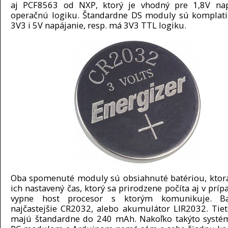
aj PCF8563 od NXP, ktorý je vhodný pre 1,8V nap
operačnú logiku. Štandardne DS moduly sú komplati
3V3 i 5V napájanie, resp. má 3V3 TTL logiku.
Oba spomenuté moduly sú obsiahnuté batériou, ktor
ich nastavený čas, ktorý sa prirodzene počíta aj v príp
vypne host procesor s ktorým komunikuje. Ba
najčastejšie CR2032, alebo akumulátor LIR2032. Tiet
majú štandardne do 240 mAh. Nakoľko takýto systé