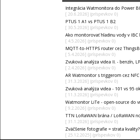
Integrácia Watmonitora do Power BI
[ 20.6.2026] (príspevkov 0)
PTUS 1 A1 vs PTUS 1 B2
[ 30.5.2026] (príspevkov 0)
Ako monitorovať hladinu vody v IBC k
[ 4.5.2026] (príspevkov 0)
MQTT-to-HTTPS router cez ThingsB
[ 5.4.2026] (príspevkov 0)
Zvuková analýza videa II. - benzín, L
[ 2.4.2026] (príspevkov 0)
AR Watmonitor s triggerom cez NFC /
[ 31.3.2026] (príspevkov 0)
Zvuková analýza videa - 101 vs 95 okt
[ 11.3.2026] (príspevkov 0)
Watmonitor LiTe - open-source do v
[ 9.2.2026] (príspevkov 0)
TTN LoRaWAN brána / LoRaWAN no
[ 31.1.2026] (príspevkov 0)
Zväčšenie fotografie = strata kvality?
[ 25.12.2025] (príspevkov 0)