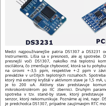
Medzi najpoužívanejšie patria DS1307 a DS3231 
Instruments. Líšia sa v presnosti, ale aj spotrebe. 
presnejší voči DS1307, nakoľko má teplotnú kom
oscilátora, čo zmenšuje chybovosť, ktorá sa tu pohybu
na úrovni +-3,5 ppm, respektíve +-2 ppm v závis
prevádzke v určitých teplotných rozsahoch. Spotreb
ktorý má externý kryštál v aktívnom stave je 1,5 mA,
je to 200 uA. Aktívny stav predstavuje komun
mikrokontrolérom po IIC zbernici. Druhým param
spotreba v tzv. stand-by stave, ktorý predstavuje
senzor, ktorý nekomunikuje. Poznáme aj iné, napr. D
je predchodca DS1307, prípadne zaujímavým RTC mo