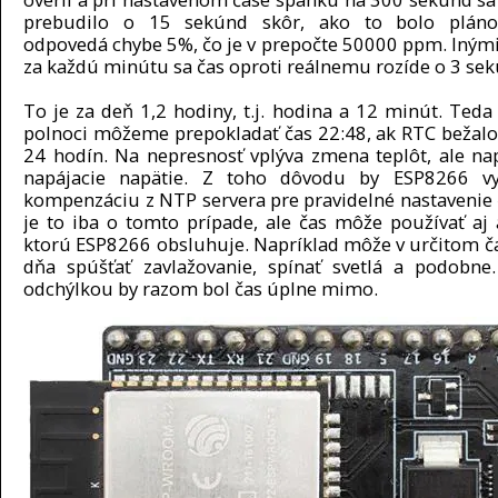
prebudilo o 15 sekúnd skôr, ako to bolo pláno
odpovedá chybe 5%, čo je v prepočte 50000 ppm. Inými
za každú minútu sa čas oproti reálnemu rozíde o 3 sek
To je za deň 1,2 hodiny, t.j. hodina a 12 minút. Teda 
polnoci môžeme prepokladať čas 22:48, ak RTC bežal
24 hodín. Na nepresnosť vplýva zmena teplôt, ale nap
napájacie napätie. Z toho dôvodu by ESP8266 vy
kompenzáciu z NTP servera pre pravidelné nastavenie 
je to iba o tomto prípade, ale čas môže používať aj a
ktorú ESP8266 obsluhuje. Napríklad môže v určitom č
dňa spúšťať zavlažovanie, spínať svetlá a podobne
odchýlkou by razom bol čas úplne mimo.