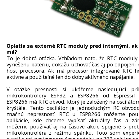
Oplatia sa externé RTC moduly pred internými, ak
má?
To je dobrá otázka. Vzhľadom nato, že RTC moduly
vyriešenú batériu, dokážu uchovať čas aj po odpojení 
host procesora. Ak má procesor integrované RTC h
aktívne a použiteľné len do doby aktívneho napájania.
V otázke presnosti si ukážeme nasledujúci prí
mikrokontroléry ESP32 a ESP8266 od Espressif 
ESP8266 má RTC obvod, ktorý je založený na oscilátore
kryštále. Tento oscilátor je jednoduchým RC obvo
značnú nepresnosť. RTC u ESP8266 môžeme použ
aplikácie, kde chceme vypísať aktuálny čas a zá
môžeme použivať aj na časové akcie spojené s pre
mikrokontroléra z režimu spánku. Toto som experi
overil a pri nastavenom čase spánku na 300 sekúnd s