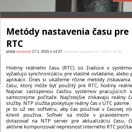
Metódy nastavenia času pre
RTC
pridal
deadawp
27.1. 2025 o 14:37
(naposledy upravené 28.1. 2025 o 20:35)
Hodiny reálneho času (RTC) sú žiadúce v systémoc
vyžadujú synchronizáciu pre vlastné ovládanie, alebo p
aplikácii. Dnes si ukážeme rôzne metódy získavania
času, ktorý môže byť použitý pre RTC, hodiny reáln
Najviac zastúpenou časťou systémov pracujúcich 
samozrejme počítače. Najčstejšie získavajú reálny 
služby. NTP služba poskytuje reálny čas v UTC pásme.
je to už vec softvéru, aby čas používal v časovej zó
klient používa. Softvér sa môže v pravidelnom i
dotazovať na NTP server pre aktualizáciu času, 
aktívne komponzovať nepresnosť interného RTC počíta