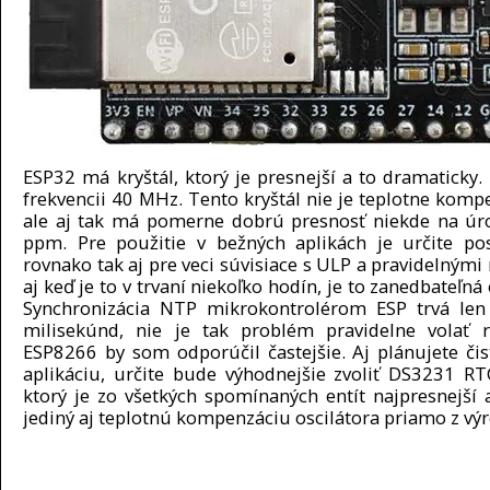
ESP32 má kryštál, ktorý je presnejší a to dramaticky.
frekvencii 40 MHz. Tento kryštál nie je teplotne komp
ale aj tak má pomerne dobrú presnosť niekde na úr
ppm. Pre použitie v bežných aplikách je určite pos
rovnako tak aj pre veci súvisiace s ULP a pravidelnými
aj keď je to v trvaní niekoľko hodín, je to zanedbateľná
Synchronizácia NTP mikrokontrolérom ESP trvá len
milisekúnd, nie je tak problém pravidelne volať 
ESP8266 by som odporúčil častejšie. Aj plánujete čist
aplikáciu, určite bude výhodnejšie zvoliť DS3231 R
ktorý je zo všetkých spomínaných entít najpresnejší
jediný aj teplotnú kompenzáciu oscilátora priamo z výr