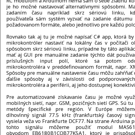
RC modulom a Arduinom nemá sám o sebe žiadnu kon
je ho možné nastavovať alternatívnymi spôsobmi. 
zadaním času napríklad skrz sériovú linku, 
používateľa sám systém vyzvať na zadanie dátumu 
požadovanom formáte, alebo jednotlivo pre každú pol
Rovnako tak aj tu je možné napísať C# app, ktorá by
mikrokontróler nastaviť na lokálny čas v počítači
spôsobom skrz sériovú linku, prípadne by táto apliká
mať aj GUI pre manuálne zadanie týchto dát použív
príslušných input polí, ktoré sa potom od
mikrokontroléra v preddefinovanom formát, napr. X
Spôsoby pre manuálne nastavenie času môžu zahŕňať d
ďalšie spôsoby aj v závislosti od podporovaných
mikrokontroléra a periférii, aj jeho dostupnej konektivi
Pre automatizované získavanie času je možné využ
mobilných sietí, napr. GSM, pozičných sietí GPS. Sú tu 
metódy špecifické pre región. V Európe môžem
dlhovlnný signál 77.5 kHz (frankfurtský časový signá
vysiela veža vo Frankfurte DCF77. Na strane Arduina p
tohto signálu môžeme použiť modul MAS6
obvodom EB6180B1COB77K5A1, ktorý je prispôso